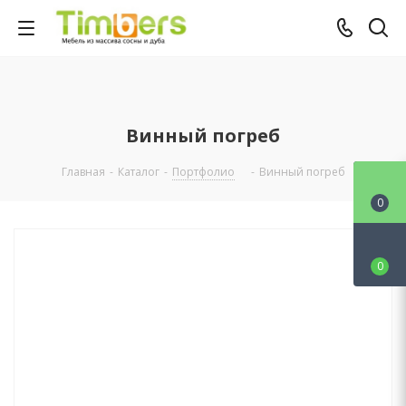
Винный погреб
Главная
-
Каталог
-
Портфолио
-
Винный погреб
0
0