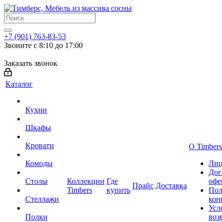
+7 (901) 763-83-53
Звоните с 8:10 до 17:00
Заказать звонок
Каталог
Кухни
Шкафы
Кровати
О Timbers
Комоды
Лиц
Дог
Столы
Коллекции
Где
офе
Прайс
Доставка
Timbers
купить
Пол
Стеллажи
кон
Усл
Полки
воз