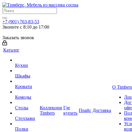
+7 (901) 763-83-53
Звоните с 8:10 до 17:00
Заказать звонок
Каталог
Кухни
Шкафы
Кровати
О Timbers
Комоды
Лиц
Дог
Столы
Коллекции
Где
офе
Прайс
Доставка
Timbers
купить
Пол
Стеллажи
кон
Усл
Полки
воз