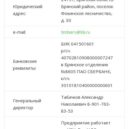
Юридический
Брянский район, поселок
адрес:
Фокинское лесничество,
д. 30
e-mail:
timbers@bk.ru
БИК 041501601
р/сч.
40702810908000007247
Банковские
в Брянское отделение
реквизиты:
№8605 ПАО СБЕРБАНК,
к/сч.
30101810400000000601
Табачков Александр
Генеральный
Николаевич 8-901-763-
директор
83-53
Предприятие работает