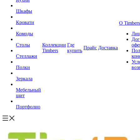
Шкафы
Кровати
О Timbers
Комоды
Лиц
Дог
Столы
Коллекции
Где
офе
Прайс
Доставка
Timbers
купить
Пол
Стеллажи
кон
Усл
Полки
воз
Зеркала
Мебельный
щит
Портфолио