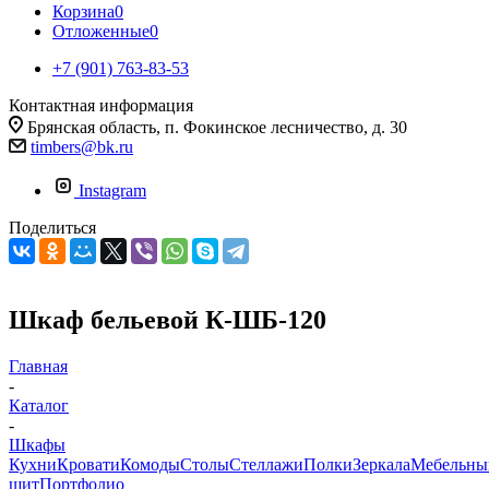
Корзина
0
Отложенные
0
+7 (901) 763-83-53
Контактная информация
Брянская область, п. Фокинское лесничество, д. 30
timbers@bk.ru
Instagram
Поделиться
Шкаф бельевой К-ШБ-120
Главная
-
Каталог
-
Шкафы
Кухни
Кровати
Комоды
Столы
Стеллажи
Полки
Зеркала
Мебельны
щит
Портфолио