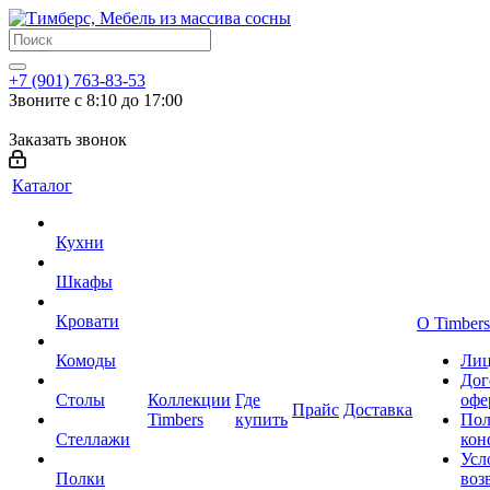
+7 (901) 763-83-53
Звоните с 8:10 до 17:00
Заказать звонок
Каталог
Кухни
Шкафы
Кровати
О Timbers
Комоды
Лиц
Дог
Столы
Коллекции
Где
офе
Прайс
Доставка
Timbers
купить
Пол
Стеллажи
кон
Усл
Полки
воз